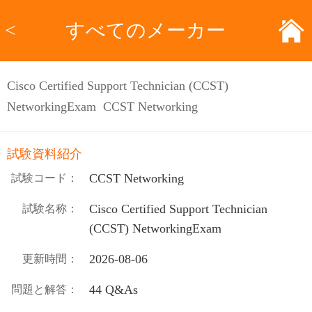
<
すべてのメーカー
Cisco Certified Support Technician (CCST)
NetworkingExam CCST Networking
試験資料紹介
CCST Networking
試験コード：
Cisco Certified Support Technician
試験名称：
(CCST) NetworkingExam
2026-08-06
更新時間：
44 Q&As
問題と解答：