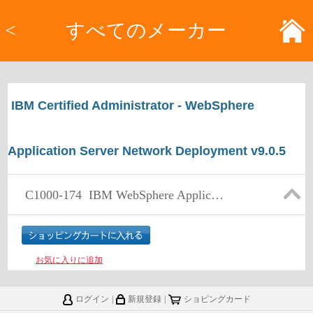
<
すべてのメーカー
IBM Certified Administrator - WebSphere
Application Server Network Deployment v9.0.5
C1000-174
IBM WebSphere Application Server Network Deployment v9.0.5 Administrator
お気に入りに追加
ログイン
|
新規登録
|
ショピングカード