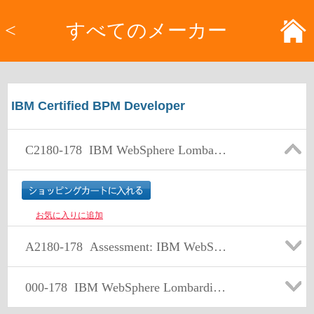
<
すべてのメーカー
IBM Certified BPM Developer
C2180-178
IBM WebSphere Lombardi Edition V7.2 BPM Development
お気に入りに追加
A2180-178
Assessment: IBM WebSphere Lombardi Edition V7.2, BPM Development
000-178
IBM WebSphere Lombardi Edition V7.2, BPM Development