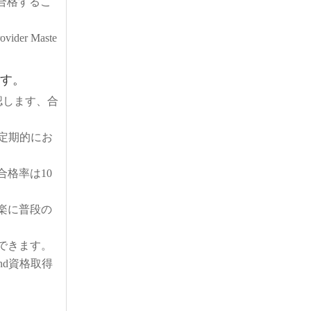
合格するこ
ider Maste
ます。
確認します、合
は定期的にお
合格率は10
楽に普段の
できます。
nd資格取得