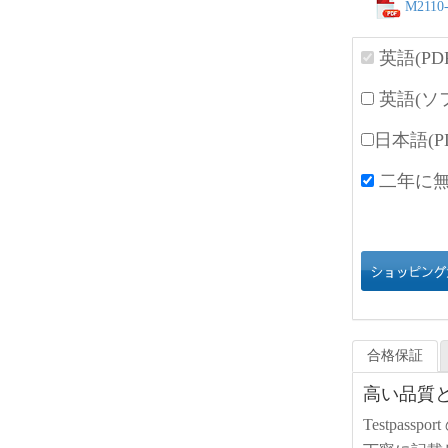
M2110-
英語(PD
英語(ソ
日本語(P
二年に無
合格保証
高い品質と高
Testpass