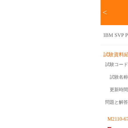
<
IBM SVP Pr
試験資料
試験コード
試験名称
更新時間
問題と解答
M211