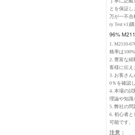
丁寧に記載
とを保証し
万が一不合格の場合:
ry Test
96% M
1. M21
格率は10
2. 豊富な
客様に伝え
3. お客
0％を確認
4. 本場
理論や知識
5. 弊社
6. 初心者
可能です。
注意：