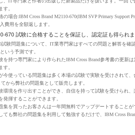
し、IT専門家と作者の出版した新製品だけを扱います。一回で
ます。
IBM Cross Brand M2110-670(IBM SVP Primary Support Prov
 v1)購入費用を全額返します。
2110-670 試験に合格することを保証し、認定証も得られ
10-670試験問題集について、IT業専門家はすべての問題と解答を
0%という予測です。
経験を持つ専門家により作られたIBM Cross Brand参考書の更新
ます。
さんが今使っている問題集は多く本場の試験で実験を受けされて、
してから弊社の問題集として販売します。
の試験環境を作り出すことができ、自信を持って試験を受けられ、
を発揮することができます。
の問題集を買ったお客さんは一年間無料でアップデートすることが
としても弊社の問題集を利用して勉強するだけで、IBM Cross Bra