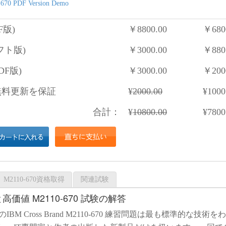
670 PDF Version Demo
F版)
￥
8800.00
￥
680
フト版)
￥
3000.00
￥
880
DF版)
￥
3000.00
￥
200
料更新を保証
¥
2000.00
¥
1000
合計：
¥
10800.00
¥
7800
M2110-670資格取得
関連試験
価値 M2110-670 試験の解答
port のIBM Cross Brand M2110-670 練習問題は最も標準的な技