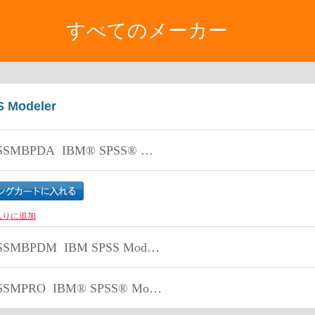
すべてのメーカー
 Modeler
SSMBPDA
IBM® SPSS® Modeler - Business Partner Data Analyst Associate Exam
入りに追加
SSMBPDM
IBM SPSS Modeler Business Partner Data Mining Associate
SSMPRO
IBM® SPSS® Modeler Professional Certification