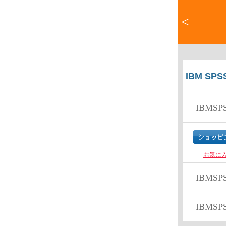
<
IBM SPSS
IBMSP
お気に
IBMSP
IBMSP