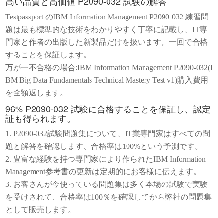
高い品質と高価値 P2090-032 試験の解答
Testpassport のIBM Information Management P2090-032 練習問
題は最も標準的な技術をわかりやすく丁寧に記載し、IT専
門家と作者の出版した新製品だけを扱います。一回で合格
することを保証します。
万が一不合格の場合:IBM Information Management P2090-032(I
BM Big Data Fundamentals Technical Mastery Test v1)購入費用
を全額返します。
96% P2090-032 試験に合格することを保証し、認定
証も得られます。
1. P2090-032試験問題集について、IT業専門家はすべての問
題と解答を確認します、合格率は100%という予測です。
2. 豊富な経験を持つ専門家により作られたIBM Information
Management参考書の更新は定期的にお客様に伝えます。
3. お客さんが今使っている問題集は多く本場の試験で実験
を受けされて、合格率は100％を確認してから弊社の問題集
として販売します。