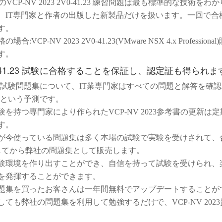
sport のVCP-NV 2023 2V0-41.23 練習問題は最も標準的な技術
、IT専門家と作者の出版した新製品だけを扱います。一回で合
す。
:VCP-NV 2023 2V0-41.23(VMware NSX 4.x Profession
す。
V0-41.23 試験に合格することを保証し、認定証も得られま
-41.23試験問題集について、IT業専門家はすべての問題と解答を確
0%という予測です。
経験を持つ専門家により作られたVCP-NV 2023参考書の更新は
す。
さんが今使っている問題集は多く本場の試験で実験を受けされて、
してから弊社の問題集として販売します。
の試験環境を作り出すことができ、自信を持って試験を受けられ、
を発揮することができます。
の問題集を買ったお客さんは一年間無料でアップデートすることが
としても弊社の問題集を利用して勉強するだけで、VCP-NV 202