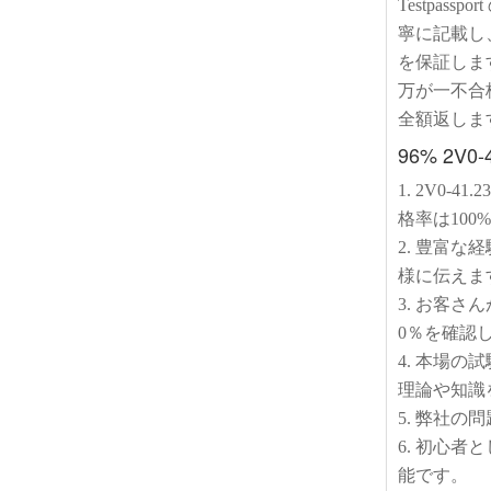
Testpas
寧に記載し
を保証しま
万が一不合格の場合
全額返しま
96% 2
1. 2V0
格率は10
2. 豊富な
様に伝えま
3. お客
0％を確認
4. 本場
理論や知識
5. 弊社
6. 初心者
能です。