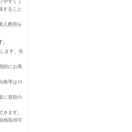
をわかりやすく丁
格すること
al)購入費用を
す。
認します、合
定期的にお客
合格率は10
楽に普段の
できます。
3資格取得可