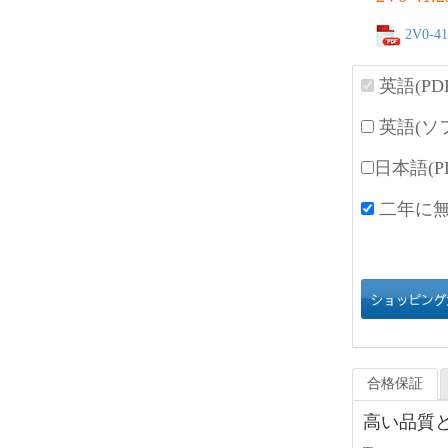
2V0-41
英語(PD
英語(ソ
日本語(P
二年に無
合格保証
高い品質と高