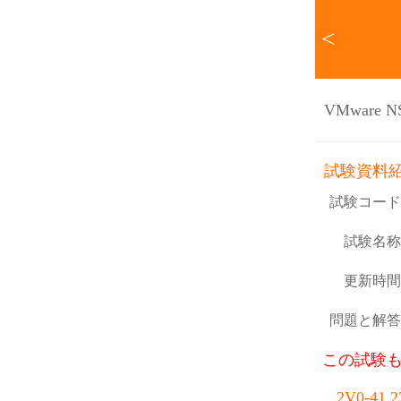
<
VMware NSX
試験資料
試験コード
試験名称
更新時間
問題と解答
この試験
2V0-4